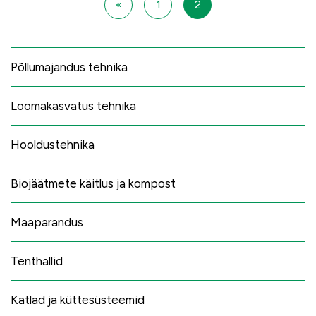
«
1
2
Põllumajandus tehnika
Loomakasvatus tehnika
Hooldustehnika
Biojäätmete käitlus ja kompost
Maaparandus
Tenthallid
Katlad ja küttesüsteemid