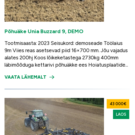
Põhuäke Unia Buzzard 9, DEMO
Tootmisaasta: 2023 Seisukord: demoseade Töölaius
9m Viies reas asetsevad piid 16×700 mm. Jõu vajadus
alates 200hj Koos lõikeketastega 2730kg 400mm
läbimõõduga kettarivi põhuäkke ees Hoiatusplaatide...
VAATA LÄHEMALT
43 000€
LAOS