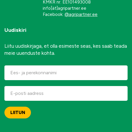
KMKR nr. EE101493008
info[ät]agripartner.ee
Facebook:
@agripartner.ee
Uudiskiri
Liitu uudiskirjaga, et olla esimeste seas, kes saab teada
meie uuenduste kohta.