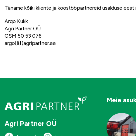
Täname kõiki kliente ja koostööpartnereid usalduse eest 
Argo Kukk
Agri Partner OÜ
GSM 50 53 076
argo(ät)agripartner.ee
Meie asu
Agri Partner OÜ