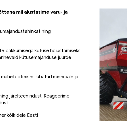
ttena mil alustasime varu- ja
lumajandustehinkat ning
ste pakkumisega kütuse hoiustamiseks.
erinevaid kütusemajanduse juurde
d mahetootmises lubatud mineraale ja
ning järelteenindust. Reageerime
dust.
er kõikidele Eesti