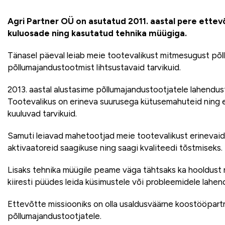
Agri Partner OÜ on asutatud 2011. aastal pere ettevõ
kuluosade ning kasutatud tehnika müügiga.
Tänasel päeval leiab meie tootevalikust mitmesugust põl
põllumajandustootmist lihtsustavaid tarvikuid.
2013. aastal alustasime põllumajandustootjatele lahendu
Tootevalikus on erineva suurusega kütusemahuteid ning 
kuuluvad tarvikuid.
Samuti leiavad mahetootjad meie tootevalikust erinevai
aktivaatoreid saagikuse ning saagi kvaliteedi tõstmiseks.
Lisaks tehnika müügile peame väga tähtsaks ka hooldust 
kiiresti püüdes leida küsimustele või probleemidele lahen
Ettevõtte missiooniks on olla usaldusväärne koostööpartn
põllumajandustootjatele.