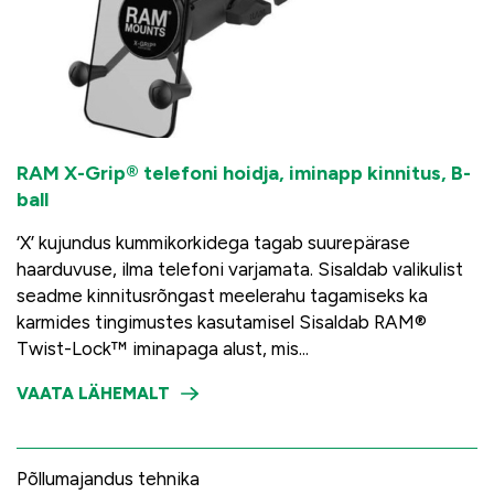
RAM X-Grip® telefoni hoidja, iminapp kinnitus, B-
ball
‘X’ kujundus kummikorkidega tagab suurepärase
haarduvuse, ilma telefoni varjamata. Sisaldab valikulist
seadme kinnitusrõngast meelerahu tagamiseks ka
karmides tingimustes kasutamisel Sisaldab RAM®
Twist-Lock™ iminapaga alust, mis...
VAATA LÄHEMALT
Põllumajandus tehnika