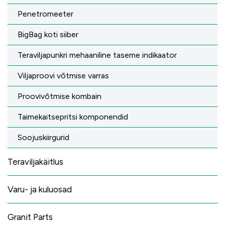
Penetromeeter
BigBag koti siiber
Teraviljapunkri mehaaniline taseme indikaator
Viljaproovi võtmise varras
Proovivõtmise kombain
Taimekaitsepritsi komponendid
Soojuskiirgurid
Teraviljakäitlus
Varu- ja kuluosad
Granit Parts