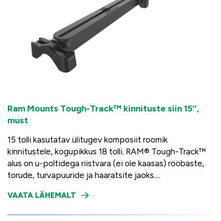
Ram Mounts Tough-Track™ kinnituste siin 15″,
must
15 tolli kasutatav ülitugev komposiit roomik
kinnitustele, kogupikkus 18 tolli. RAM® Tough-Track™
alus on u-poltidega riistvara (ei ole kaasas) rööbaste,
torude, turvapuuride ja haaratsite jaoks....
VAATA LÄHEMALT