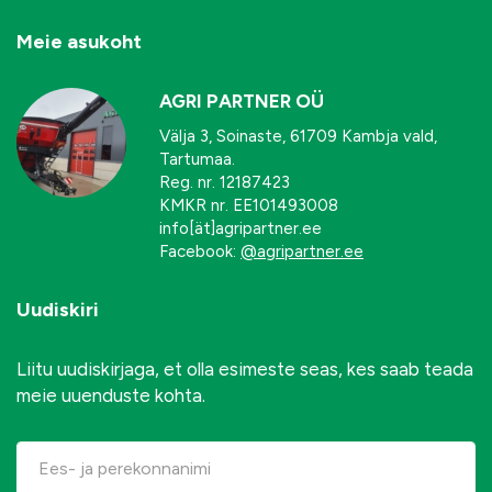
Meie asukoht
AGRI PARTNER OÜ
Välja 3, Soinaste, 61709 Kambja vald,
Tartumaa.
Reg. nr. 12187423
KMKR nr. EE101493008
info[ät]agripartner.ee
Facebook:
@agripartner.ee
Uudiskiri
Liitu uudiskirjaga, et olla esimeste seas, kes saab teada
meie uuenduste kohta.