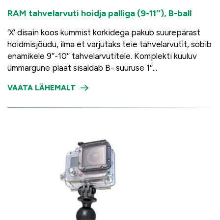
RAM tahvelarvuti hoidja palliga (9-11″), B-ball
‘X’ disain koos kummist korkidega pakub suurepärast
hoidmisjõudu, ilma et varjutaks teie tahvelarvutit, sobib
enamikele 9″-10″ tahvelarvutitele. Komplekti kuuluv
ümmargune plaat sisaldab B- suuruse 1″...
VAATA LÄHEMALT