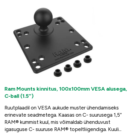
Ram Mounts kinnitus, 100x100mm VESA alusega,
C-ball (1.5″)
Ruutplaadil on VESA aukude muster ühendamiseks
erinevate seadmetega. Kaasas on C- suurusega 1,5″
RAM® kummist kuul, mis võimaldab ühenduvust
igasuguse C- suuruse RAM® topeltliigendiga. Kuuli...