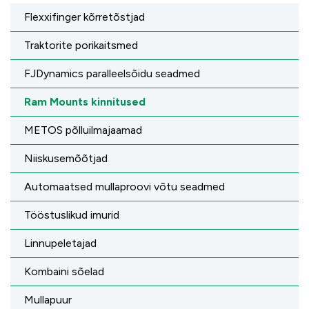
Flexxifinger kõrretõstjad
Traktorite porikaitsmed
FJDynamics paralleelsõidu seadmed
Ram Mounts kinnitused
METOS põlluilmajaamad
Niiskusemõõtjad
Automaatsed mullaproovi võtu seadmed
Tööstuslikud imurid
Linnupeletajad
Kombaini sõelad
Mullapuur