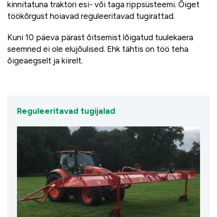
kinnitatuna traktori esi- või taga rippsüsteemi. Õiget
töökõrgust hoiavad reguleeritavad tugirattad.
Kuni 10 päeva pärast õitsemist lõigatud tuulekaera
seemned ei ole elujõulised. Ehk tähtis on töö teha
õigeaegselt ja kiirelt.
Reguleeritavad tugijalad