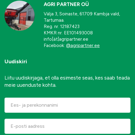
AGRI PARTNER OÜ
Välja 3, Soinaste, 61709 Kambja vald,
Tartumaa.
Reg. nr. 12187423
KMKR nr. EE101493008
info[ät]agripartner.ee
Facebook:
@agripartner.ee
Uudiskiri
Liitu uudiskirjaga, et olla esimeste seas, kes saab teada
meie uuenduste kohta.