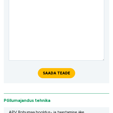
Põllumajandus tehnika
APV Rohumaa hooldus- ja taastamise äke