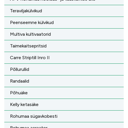
Teraviljakülvikud
Peenseemne külvikud
Multiva kultivaatorid
Taimekaitsepritsid
Carre Striptill Inro II
Põllurullid
Randaalid
Põhuäke
Kelly ketasäke
Rohumaa sügavkobesti
Rohumaa aeraator