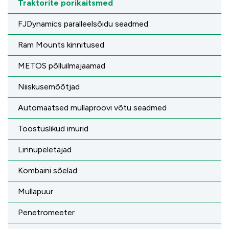
Traktorite porikaitsmed
FJDynamics paralleelsõidu seadmed
Ram Mounts kinnitused
METOS põlluilmajaamad
Niiskusemõõtjad
Automaatsed mullaproovi võtu seadmed
Tööstuslikud imurid
Linnupeletajad
Kombaini sõelad
Mullapuur
Penetromeeter