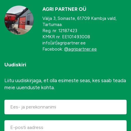
AGRI PARTNER OÜ
Välja 3, Soinaste, 61709 Kambja vald,
Tartumaa.
Reg. nr. 12187423
KMKR nr. EE101493008
info[ät]agripartner.ee
Facebook:
@agripartner.ee
Uudiskiri
Liitu uudiskirjaga, et olla esimeste seas, kes saab teada
meie uuenduste kohta.