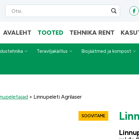
AVALEHT
TOOTED
TEHNIKA RENT
KASU
dustehnika
Teraviljakäitlus
Biojäätmed ja kompost
nnupeletajad
>
Linnupeleti Agrilaser
Linn
SOOVITAME
Linnup