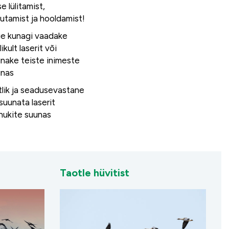
se lülitamist,
utamist ja hooldamist!
e kunagi vaadake
likult laserit või
nake teiste inimeste
unas
lik ja seadusevastane
suunata laserit
nukite suunas
Taotle hüvitist