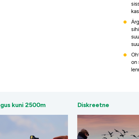
sis
kas
Ärg
sihi
suu
su
Oht
on 
len
gus kuni 2500m
Diskreetne