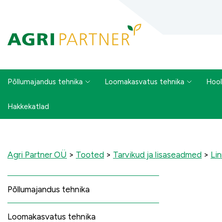
Põllumajandus tehnika
Loomakasvatus tehnika
Hool
Hakkekatlad
Agri Partner OÜ
>
Tooted
>
Tarvikud ja lisaseadmed
>
Li
Põllumajandus tehnika
Loomakasvatus tehnika