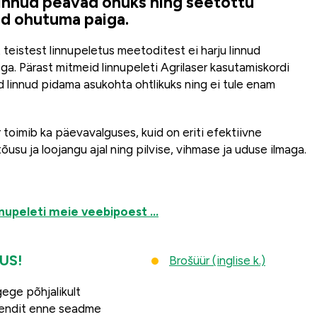
linnud peavad ohuks ning seetõttu
ad ohutuma paiga.
t teistest linnupeletus meetoditest ei harju linnud
rega. Pärast mitmeid linnupeleti Agrilaser kasutamiskordi
 linnud pidama asukohta ohtlikuks ning ei tule enam
r toimib ka päevavalguses, kuid on eriti efektiivne
õusu ja loojangu ajal ning pilvise, vihmase ja uduse ilmaga.
nnupeleti meie veebipoest …
US!
Brošüür (inglise k.)
ege põhjalikult
hendit enne seadme