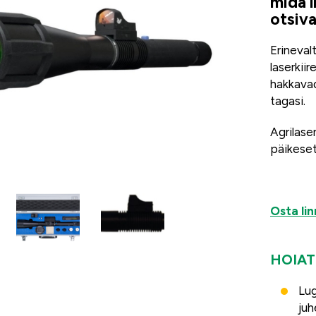
mida 
otsiv
Erineval
laserkii
hakkavad
tagasi.
Agrilase
päikeset
Osta li
HOIAT
Lug
ju