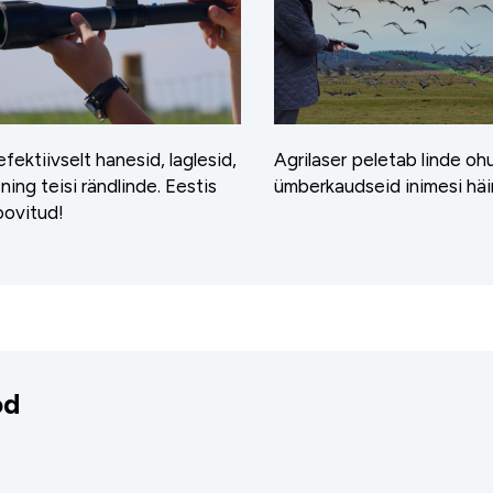
fektiivselt hanesid, laglesid,
Agrilaser peletab linde ohu
ning teisi rändlinde. Eestis
ümberkaudseid inimesi häi
oovitud!
od