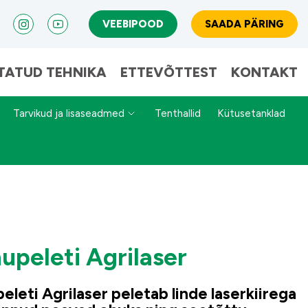
VEEBIPOOD
SAADA PÄRING
TATUD TEHNIKA
ETTEVÕTTEST
KONTAKT
Tarvikud ja lisaseadmed
Tenthallid
Kütusetanklad
upeleti Agrilaser
eleti Agrilaser peletab linde laserkiirega