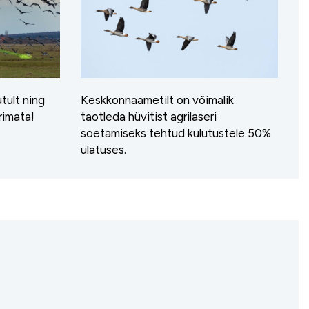
tult ning
Keskkonnaametilt on võimalik
rimata!
taotleda hüvitist agrilaseri
soetamiseks tehtud kulutustele 50%
ulatuses.