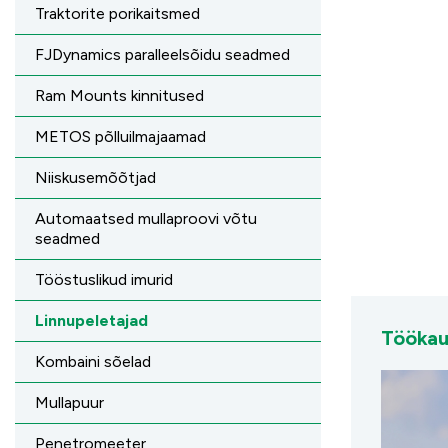
Traktorite porikaitsmed
FJDynamics paralleelsõidu seadmed
Ram Mounts kinnitused
METOS põlluilmajaamad
Niiskusemõõtjad
Automaatsed mullaproovi võtu
seadmed
Tööstuslikud imurid
Linnupeletajad
Töökau
Kombaini sõelad
Mullapuur
Penetromeeter