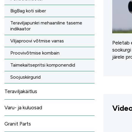
BigBag koti siiber
Teraviljapunkri mehaaniline taseme
indikaator
Viljaproovi võtmise varras
Peletab e
sookurgi 
Proovivõtmise kombain
järele pr
Taimekaitsepritsi komponendid
Soojuskiirgurid
Teraviljakäitlus
Vide
Varu- ja kuluosad
Granit Parts