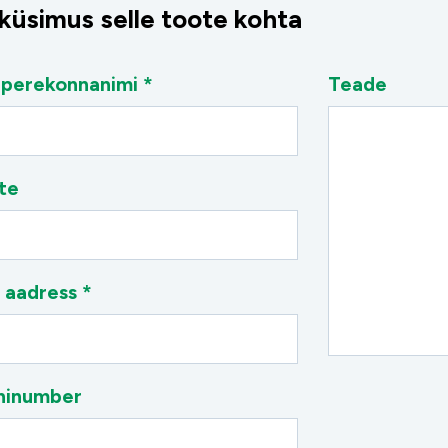
 küsimus selle toote kohta
 perekonnanimi *
Teade
te
 aadress *
ninumber