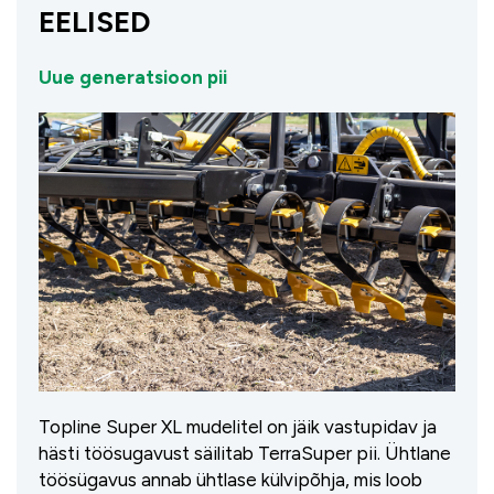
EELISED
Uue generatsioon pii
Topline Super XL mudelitel on jäik vastupidav ja
hästi töösugavust säilitab TerraSuper pii. Ühtlane
töösügavus annab ühtlase külvipõhja, mis loob