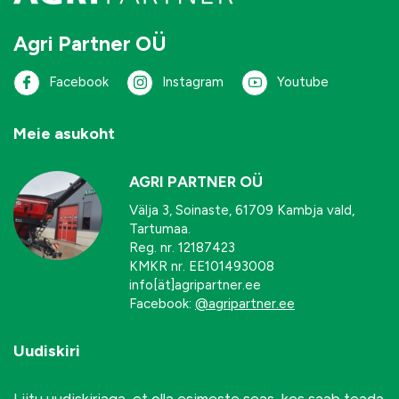
Agri Partner OÜ
Facebook
Instagram
Youtube
Meie asukoht
AGRI PARTNER OÜ
Välja 3, Soinaste, 61709 Kambja vald,
Tartumaa.
Reg. nr. 12187423
KMKR nr. EE101493008
info[ät]agripartner.ee
Facebook:
@agripartner.ee
Uudiskiri
Liitu uudiskirjaga, et olla esimeste seas, kes saab teada