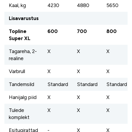
Kaal, kg
4230
4880
5650
Lisavarustus
Topline
600
700
800
Super XL
Tagareha, 2-
X
X
X
realine
Varbrull
X
X
X
Tandemsild
Standard
Standard
Standard
Hanijalg piid
X
X
X
Tulede
X
X
X
komplekt
Esitugirattad
-
X
X