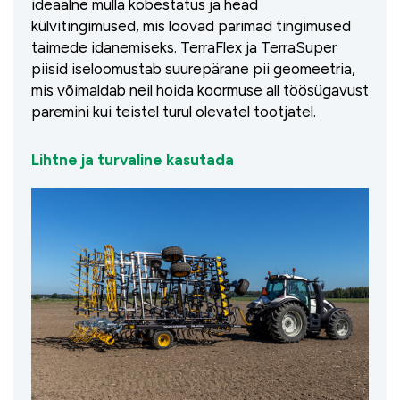
ideaalne mulla kobestatus ja head
külvitingimused, mis loovad parimad tingimused
taimede idanemiseks. TerraFlex ja TerraSuper
piisid iseloomustab suurepärane pii geomeetria,
mis võimaldab neil hoida koormuse all töösügavust
paremini kui teistel turul olevatel tootjatel.
Lihtne ja turvaline kasutada