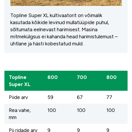
Topline Super XL kultivaatorit on võimalik
kasutada kõikide levinud mullatüüpide puhul,
sõltumata eelnevast harimisest. Masina
mitmekülgsus ei kahanda head harimistulemust –
ühtlane ja hästi kobestatud muld.
Topline
600
700
800
Super XL
Piide arv
59
67
77
Rea vahe,
100
100
100
mm
Pii ridade arv
9
9
9