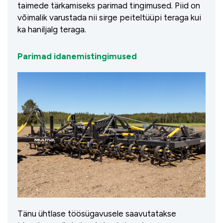
taimede tärkamiseks parimad tingimused. Piid on
võimalik varustada nii sirge peiteltüüpi teraga kui
ka haniljalg teraga.
Parimad idanemistingimused
Tänu ühtlase töösügavusele saavutatakse