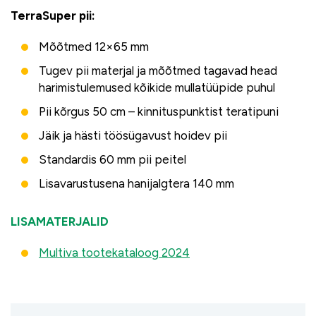
TerraSuper pii:
Mõõtmed 12×65 mm
Tugev pii materjal ja mõõtmed tagavad head
harimistulemused kõikide mullatüüpide puhul
Pii kõrgus 50 cm – kinnituspunktist teratipuni
Jäik ja hästi töösügavust hoidev pii
Standardis 60 mm pii peitel
Lisavarustusena hanijalgtera 140 mm
LISAMATERJALID
Multiva tootekataloog 2024