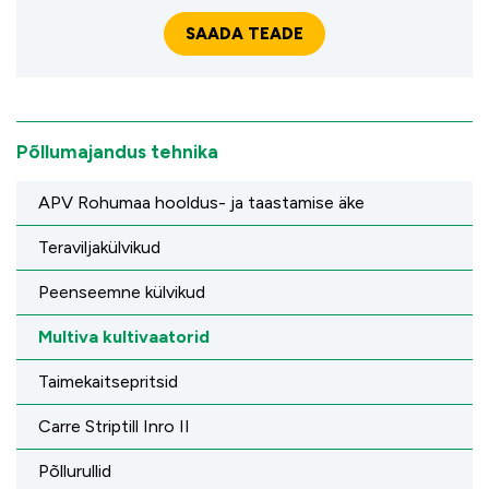
Põllumajandus tehnika
APV Rohumaa hooldus- ja taastamise äke
Teraviljakülvikud
Peenseemne külvikud
Multiva kultivaatorid
Taimekaitsepritsid
Carre Striptill Inro II
Põllurullid