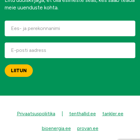
meie uuenduste kohta.
Privaatsuspoliitika
|
tenthallid.ee
tankler.ee
bioenergia.ee
provan.ee