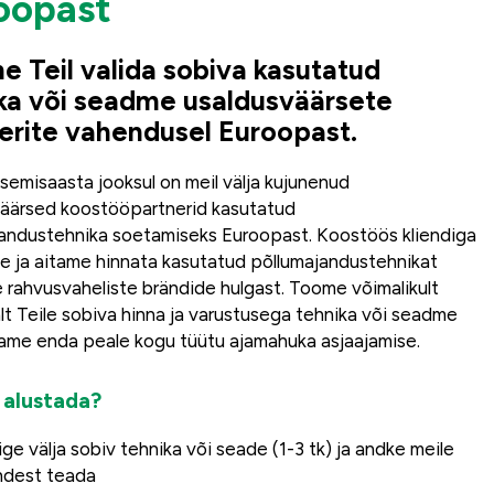
oopast
e Teil valida sobiva kasutatud
ka või seadme usaldusväärsete
erite vahendusel Euroopast.
semisaasta jooksul on meil välja kujunenud
äärsed koostööpartnerid kasutatud
andustehnika soetamiseks Euroopast. Koostöös kliendiga
 ja aitame hinnata kasutatud põllumajandustehnikat
 rahvusvaheliste brändide hulgast. Toome võimalikult
alt Teile sobiva hinna ja varustusega tehnika või seadme
ame enda peale kogu tüütu ajamahuka asjaajamise.
 alustada?
ige välja sobiv tehnika või seade (1-3 tk) ja andke meile
ndest teada