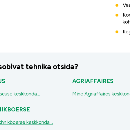
Vaa
Ko
koh
Reg
sobivat tehnika otsida?
US
AGRIAFFAIRES
scuse keskkonda…
Mine Agriaffaires keskko
IKBOERSE
chnikboerse keskkonda…