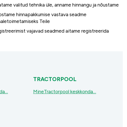
tame valitud tehnika üle, anname hinnangu ja nõustame
ostame hinnapakkumise vastava seadme
aletoimetamiseks Teile
istreerimist vajavad seadmed aitame registreerida
TRACTORPOOL
nda…
MineTractorpool keskkonda…