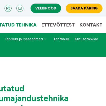
VEEBIPOOD
SAADA PÄRING
TATUD TEHNIKA
ETTEVÕTTEST
KONTAKT
Tarvikud ja lisaseadmed
Tenthallid
Kütusetanklad
utatud
lumajandustehnika