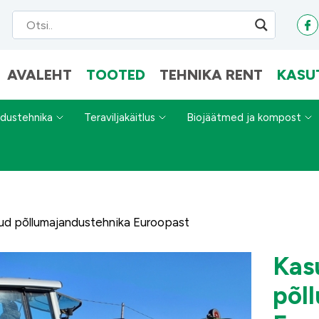
AVALEHT
TOOTED
TEHNIKA RENT
KASU
dustehnika
Teraviljakäitlus
Biojäätmed ja kompost
ud põllumajandustehnika Euroopast
Kas
põl