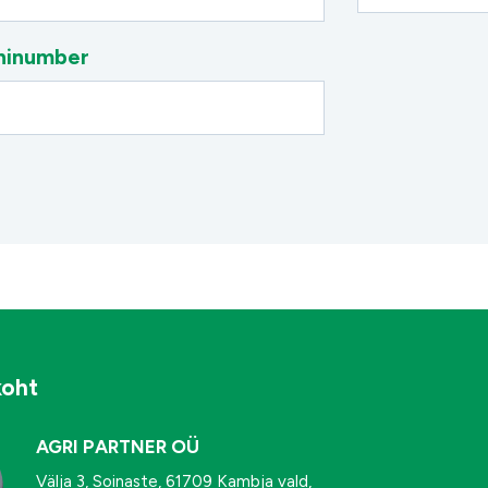
ninumber
koht
AGRI PARTNER OÜ
Välja 3, Soinaste, 61709 Kambja vald,