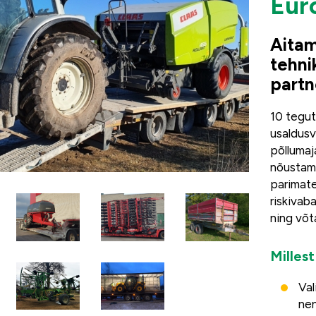
Eur
Aitam
tehni
partn
10 tegut
usaldusv
põllumaj
nõustame
parimate
riskivab
ning võt
Millest
Val
ne