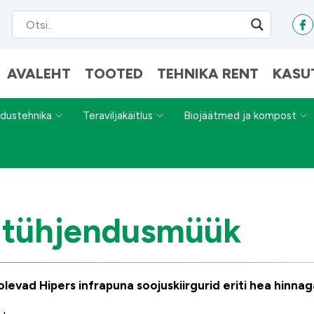
AVALEHT
TOOTED
TEHNIKA RENT
KASU
dustehnika
Teraviljakäitlus
Biojäätmed ja kompost
ao tühjendusmüük
evad Hipers infrapuna soojuskiirgurid eriti hea hinnag