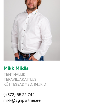
Mikk Miidla
TENTHALLID,
TERAVILJAKÄITLUS,
KÜTTESEADMED, IMURID
(+372) 55 22 742
mikk@agripartner.ee