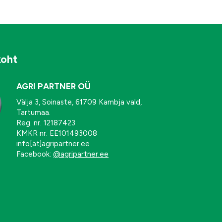
koht
AGRI PARTNER OÜ
Välja 3, Soinaste, 61709 Kambja vald,
Tartumaa.
Reg. nr. 12187423
KMKR nr. EE101493008
info[ät]agripartner.ee
Facebook:
@agripartner.ee