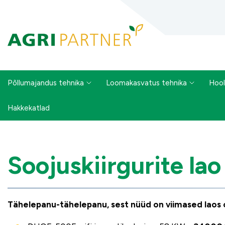
Põllumajandus tehnika
Loomakasvatus tehnika
Hool
Hakkekatlad
Soojuskiirgurite l
Tähelepanu-tähelepanu, sest nüüd on viimased laos ol