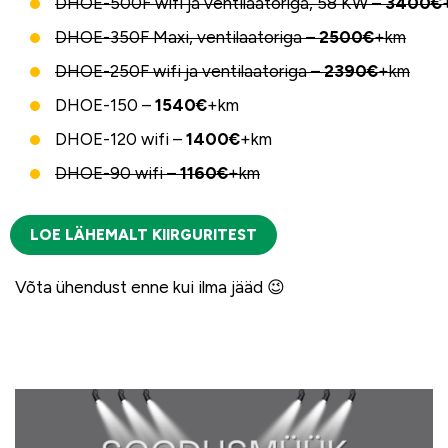
DHOE-500F wifi ja ventilaatoriga, 58 KW –
3400€
DHOE-350F Maxi, ventilaatoriga –
2500€
+km
DHOE-250F wifi ja ventilaatoriga –
2390€
+km
DHOE-150 –
1540€
+km
DHOE-120 wifi –
1400€
+km
DHOE-90 wifi –
1160€
+km
LOE LÄHEMALT KIIRGURITEST
Võta ühendust enne kui ilma jääd 😉