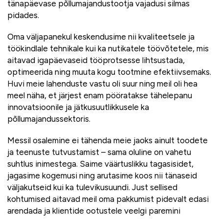
tänapäevase põllumajandustootja vajadusi silmas
pidades.
Oma väljapanekul keskendusime nii kvaliteetsele ja
töökindlale tehnikale kui ka nutikatele töövõtetele, mis
aitavad igapäevaseid tööprotsesse lihtsustada,
optimeerida ning muuta kogu tootmine efektiivsemaks.
Huvi meie lahenduste vastu oli suur ning meil oli hea
meel näha, et järjest enam pööratakse tähelepanu
innovatsioonile ja jätkusuutlikkusele ka
põllumajandussektoris.
Messil osalemine ei tähenda meie jaoks ainult toodete
ja teenuste tutvustamist – sama oluline on vahetu
suhtlus inimestega. Saime väärtuslikku tagasisidet,
jagasime kogemusi ning arutasime koos nii tänaseid
väljakutseid kui ka tulevikusuundi. Just sellised
kohtumised aitavad meil oma pakkumist pidevalt edasi
arendada ja klientide ootustele veelgi paremini