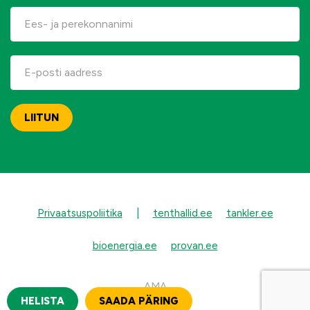
Privaatsuspoliitika
|
tenthallid.ee
tankler.ee
bioenergia.ee
provan.ee
AMA
HELISTA
SAADA PÄRING