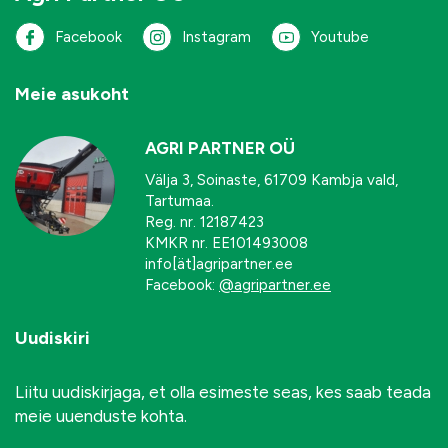
Facebook
Instagram
Youtube
Meie asukoht
AGRI PARTNER OÜ
Välja 3, Soinaste, 61709 Kambja vald,
Tartumaa.
Reg. nr. 12187423
KMKR nr. EE101493008
info[ät]agripartner.ee
Facebook:
@agripartner.ee
Uudiskiri
Liitu uudiskirjaga, et olla esimeste seas, kes saab teada
meie uuenduste kohta.