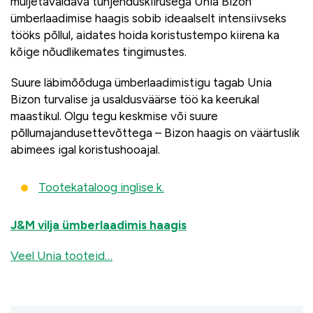
muljetavaldava tühjenduskiirusega Unia Bizon
ümberlaadimise haagis sobib ideaalselt intensiivseks
tööks põllul, aidates hoida koristustempo kiirena ka
kõige nõudlikemates tingimustes.
Suure läbimõõduga ümberlaadimistigu tagab Unia
Bizon turvalise ja usaldusväärse töö ka keerukal
maastikul. Olgu tegu keskmise või suure
põllumajandusettevõttega – Bizon haagis on väärtuslik
abimees igal koristushooajal.
Tootekataloog inglise k.
J&M vilja ümberlaadimis haagis
Veel Unia tooteid…