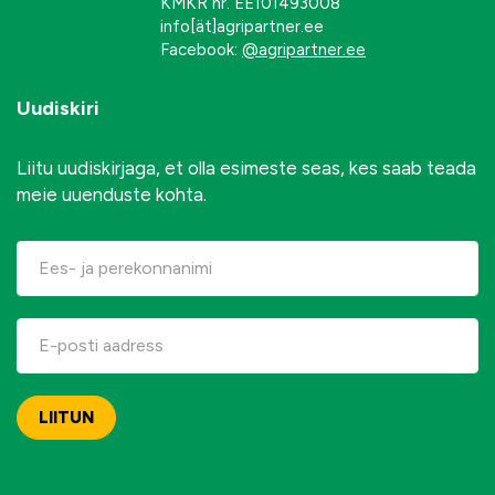
KMKR nr. EE101493008
info[ät]agripartner.ee
Facebook:
@agripartner.ee
Uudiskiri
Liitu uudiskirjaga, et olla esimeste seas, kes saab teada
meie uuenduste kohta.