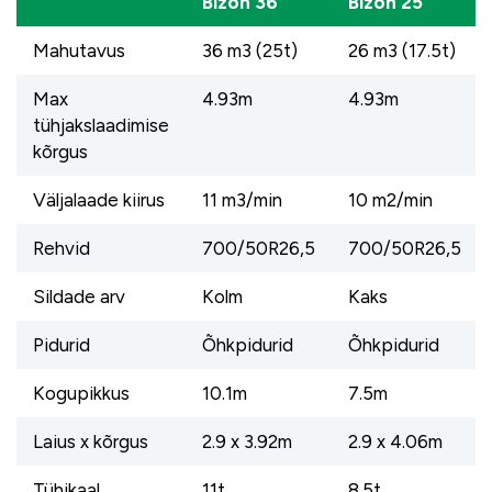
Bizon 36
Bizon 25
Mahutavus
36 m3 (25t)
26 m3 (17.5t)
Max
4.93m
4.93m
tühjakslaadimise
kõrgus
Väljalaade kiirus
11 m3/min
10 m2/min
Rehvid
700/50R26,5
700/50R26,5
Sildade arv
Kolm
Kaks
Pidurid
Õhkpidurid
Õhkpidurid
Kogupikkus
10.1m
7.5m
Laius x kõrgus
2.9 x 3.92m
2.9 x 4.06m
Tühikaal
11t
8.5t