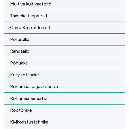
Multiva kultivaatorid
Taimekaitsepritsid
Carre Striptill Inro II
Põllurullid
Randaalid
Põhuäke
Kelly ketasäke
Rohumaa sügavkobesti
Rohumaa aeraator
Rootoräke
Kivikoristustehnika