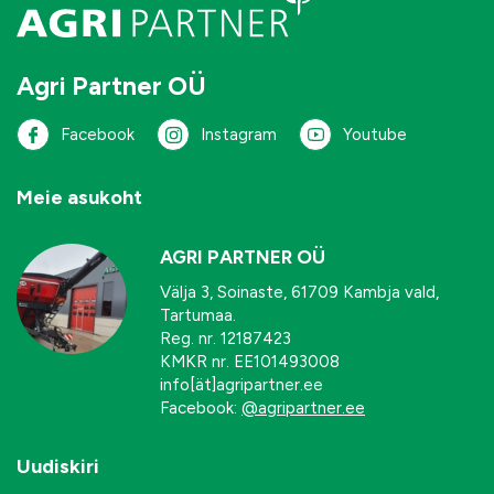
Agri Partner OÜ
Facebook
Instagram
Youtube
Meie asukoht
AGRI PARTNER OÜ
Välja 3, Soinaste, 61709 Kambja vald,
Tartumaa.
Reg. nr. 12187423
KMKR nr. EE101493008
info[ät]agripartner.ee
Facebook:
@agripartner.ee
Uudiskiri