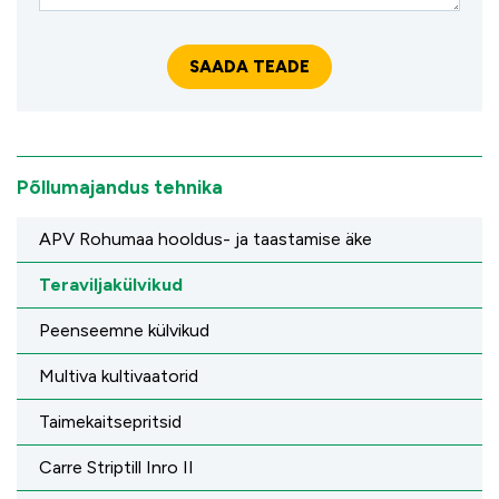
Põllumajandus tehnika
APV Rohumaa hooldus- ja taastamise äke
Teraviljakülvikud
Peenseemne külvikud
Multiva kultivaatorid
Taimekaitsepritsid
Carre Striptill Inro II