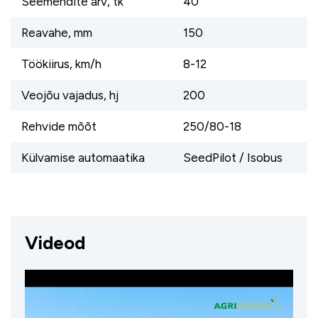
Seemendite arv, tk
40
Reavahe, mm
150
Töökiirus, km/h
8-12
Veojõu vajadus, hj
200
Rehvide mõõt
250/80-18
Külvamise automaatika
SeedPilot / Isobus
Videod