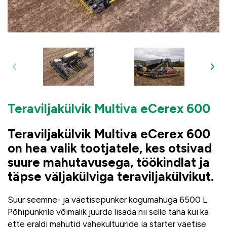
Teraviljakülvik Multiva eCerex 600
Teraviljakülvik Multiva eCerex 600
on hea valik tootjatele, kes otsivad
suure mahutavusega, töökindlat ja
täpse väljakülviga teraviljakülvikut.
Suur seemne- ja väetisepunker kogumahuga 6500 L.
Põhipunkrile võimalik juurde lisada nii selle taha kui ka
ette eraldi mahutid vahekultuuride ja starter väetise