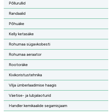
Põllurullid
Randaalid
Põhuäke
Kelly ketasäke
Rohumaa sügavkobesti
Rohumaa aeraator
Rootoräke
Kivikoristustehnika
Vilja ümberlaadimise haagis
Väetise- ja lubjalaoturid
Handler kemikaalide segamisjaam