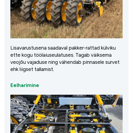
Lisavarustusena saadaval pakker-rattad külviku
ette kogu töölaiuseulatuses. Tagab väiksema
veojõu vajaduse ning vähendab pinnasele survet
ehk liigset tallamist.
Eelharimine