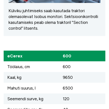
Külviku juhtimiseks saab kasutada traktori
olemasolevat Isobus monitori. Sektsioonikontrolli
kasutamiseks peab olema traktoril “Section
control” litsents.
eCerex
600
Töölaius, cm
600
Kaal, kg
9650
Mahuti suurus, l
6500
Seemendi surve, kg
120