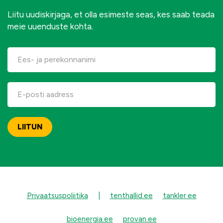
Liitu uudiskirjaga, et olla esimeste seas, kes saab teada
meie uuenduste kohta.
Privaatsuspoliitika
|
tenthallid.ee
tankler.ee
bioenergia.ee
provan.ee