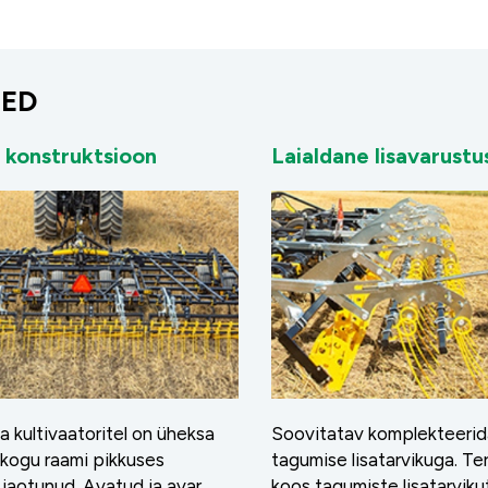
SED
 konstruktsioon
Laialdane lisavarustu
a kultivaatoritel on üheksa
Soovitatav komplekteerid
e kogu raami pikkuses
tagumise lisatarvikuga. Ter
 jaotunud. Avatud ja avar
koos tagumiste lisatarvik