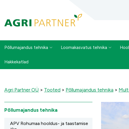
Põllumajandus tehnika
Loomakasvatus tehnika
Hool
Hakkekatlad
Agri Partner OÜ
>
Tooted
>
Põllumajandus tehnika
>
Mult
Põllumajandus tehnika
APV Rohumaa hooldus- ja taastamise