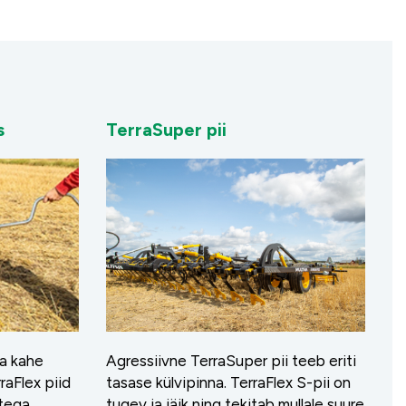
s
TerraSuper pii
a kahe
Agressiivne TerraSuper pii teeb eriti
raFlex piid
tasase külvipinna. TerraFlex S-pii on
utega
tugev ja jäik ning tekitab mullale suure