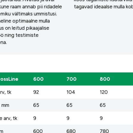
kune raam annab pii ridadele
tagavad ideaalse mulla ko
miku vältimaks ummistusi.
heline optimaalne mulla
us on leitud pikaajalise
öö ning testimiste
na.
rossLine
600
700
800
rv, tk
92
104
120
, mm
65
65
65
e arv, tk
9
9
9
cm
600
680
780