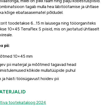
ivaatoriga, millel on pikk raam ning palju kobestuspiisid.
kombinatsioon tagab mulla hea läbitöötamise ja ühtlase
 ka kõige ebatasasematel põldudel.
torit toodetakse 6…15 m laiusega ning tööorganiteks
kse 10×45 TerraFlex S piisid, mis on jaotatud ühtlaselt
iireale.
x pii:
õtmed 10×45 mm
ev pii materjal ja mõõtmed tagavad head
imistulemused kõikide mullatüüpide puhul
k ja hästi töösügavust hoidev pii
ATERJALID
tiva tootekataloog 2024