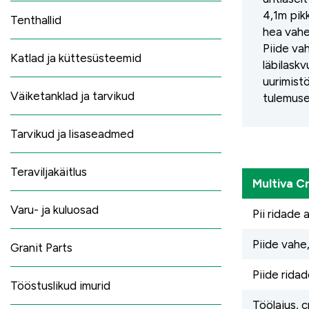
4,1m pik
Tenthallid
hea vahe
Piide va
Katlad ja küttesüsteemid
läbilaskv
uurimist
Väiketanklad ja tarvikud
tulemuse
Tarvikud ja lisaseadmed
Teraviljakäitlus
Multiva C
Varu- ja kuluosad
Pii ridade a
Piide vahe
Granit Parts
Piide ridad
Tööstuslikud imurid
Töölaius, 