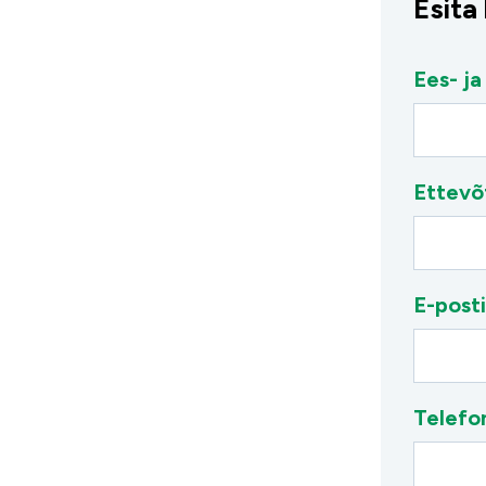
Esita
Ees- ja
Ettevõ
E-posti
Telefo