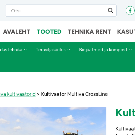
AVALEHT
TOOTED
TEHNIKA RENT
KASU
dustehnika
Teraviljakäitlus
Biojäätmed ja kompost
iva kultivaatorid
>
Kultivaator Multiva CrossLine
Kul
Kultivaa