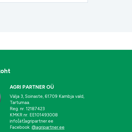
koht
AGRI PARTNER OÜ
Välja 3, Soinaste, 61709 Kambja vald,
Tartumaa.
Reg. nr. 12187423
KMKR nr. EE101493008
info[ät]agripartner.ee
Facebook:
@agripartner.ee