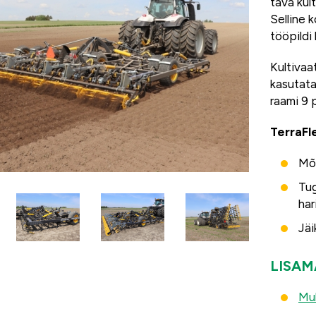
tava kult
Selline 
tööpildi
Kultivaa
kasutata
raami 9 p
TerraFle
Mõ
Tug
har
Jäi
LISAM
Mul