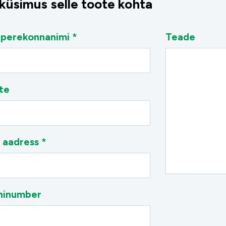
 küsimus selle toote kohta
 perekonnanimi *
Teade
te
 aadress *
ninumber