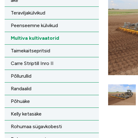
äke
Teraviljakülvikud
Peenseemne külvikud
Multiva kultivaatorid
Taimekaitsepritsid
Carre Striptill Inro II
Põllurullid
Randaalid
Põhuäke
Kelly ketasäke
Rohumaa sügavkobesti