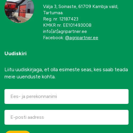
Välja 3, Soinaste, 61709 Kambja vald,
Tartumaa.
Reg. nr. 12187423
KMKR nr. EE101493008
info[ät]agripartner.ee
Facebook:
@agripartner.ee
Uudiskiri
Liitu uudiskirjaga, et olla esimeste seas, kes saab teada
meie uuenduste kohta.