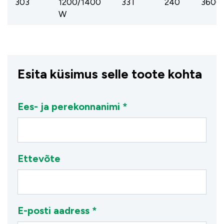
303
1200/1400
33 l
240
3600
W
Esita küsimus selle toote kohta
Ees- ja perekonnanimi *
Ettevõte
E-posti aadress *