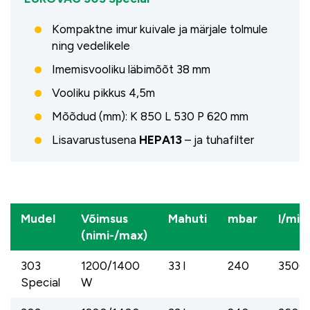
Kompaktne imur kuivale ja märjale tolmule
ning vedelikele
Imemisvooliku läbimõõt 38 mm
Vooliku pikkus 4,5m
Mõõdud (mm): K 850 L 530 P 620 mm
Lisavarustusena
HEPA13
– ja tuhafilter
Mudel
Võimsus
Mahuti
mbar
l/min
(nimi-/max)
303
1200/1400
33 l
240
3500
Special
W