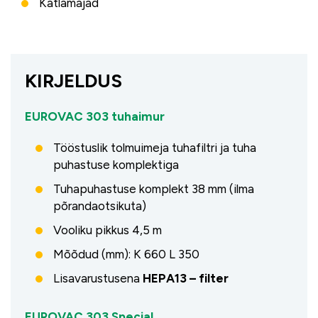
Katlamajad
KIRJELDUS
EUROVAC 303 tuhaimur
Tööstuslik tolmuimeja tuhafiltri ja tuha
puhastuse komplektiga
Tuhapuhastuse komplekt 38 mm (ilma
põrandaotsikuta)
Vooliku pikkus 4,5 m
Mõõdud (mm): K 660 L 350
Lisavarustusena
HEPA13 – filter
EUROVAC 303 Special