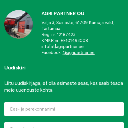
AGRI PARTNER OÜ
Välja 3, Soinaste, 61709 Kambja vald,
Tartumaa.
Reg. nr. 12187423
KMKR nr. EE101493008
info[ät]agripartner.ee
Facebook:
@agripartner.ee
Uudiskiri
Liitu uudiskirjaga, et olla esimeste seas, kes saab teada
meie uuenduste kohta.