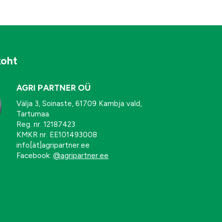
koht
AGRI PARTNER OÜ
Välja 3, Soinaste, 61709 Kambja vald,
Tartumaa.
Reg. nr. 12187423
KMKR nr. EE101493008
info[ät]agripartner.ee
Facebook:
@agripartner.ee