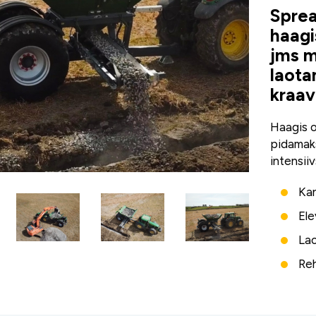
Sprea
haagis
jms m
laota
kraav
Haagis o
pidamaks
intensii
Kan
Ele
Lao
Re