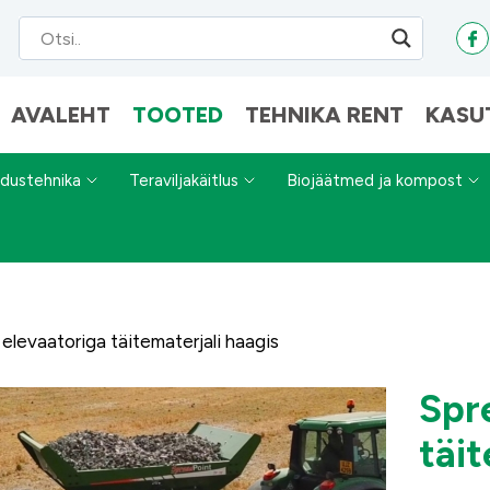
AVALEHT
TOOTED
TEHNIKA RENT
KASU
dustehnika
Teraviljakäitlus
Biojäätmed ja kompost
elevaatoriga täitematerjali haagis
Spr
täit