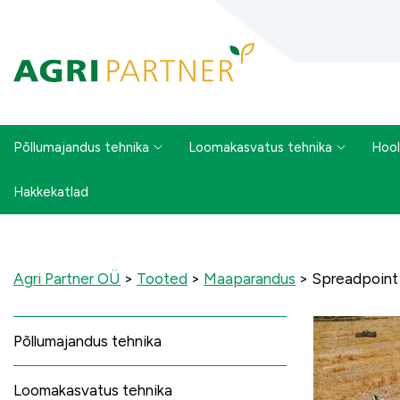
Põllumajandus tehnika
Loomakasvatus tehnika
Hool
Hakkekatlad
Agri Partner OÜ
>
Tooted
>
Maaparandus
>
Spreadpoint 
Põllumajandus tehnika
Loomakasvatus tehnika