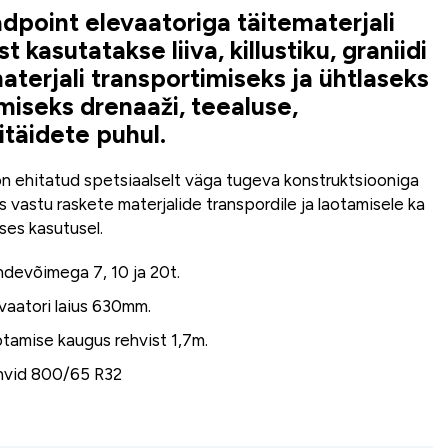
dpoint elevaatoriga täitematerjali
t kasutatakse liiva, killustiku, graniidi
aterjali transportimiseks ja ühtlaseks
miseks drenaaži, teealuse,
itäidete puhul.
n ehitatud spetsiaalselt väga tugeva konstruktsiooniga
 vastu raskete materjalide transpordile ja laotamisele ka
vses kasutusel.
devõimega 7, 10 ja 20t.
vaatori laius 630mm.
tamise kaugus rehvist 1,7m.
hvid 800/65 R32