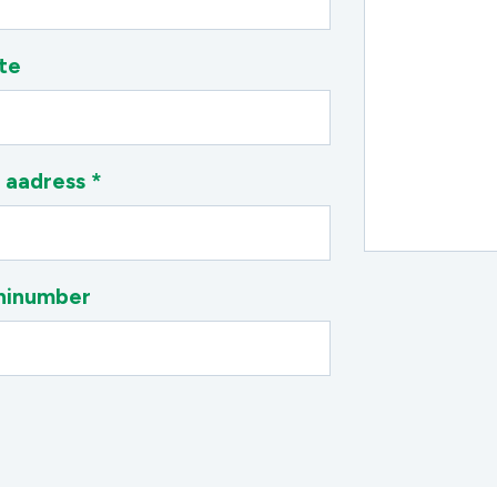
te
 aadress *
ninumber