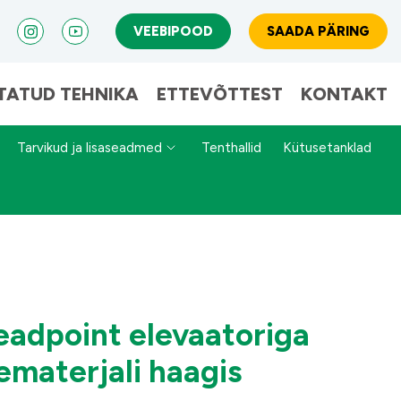
VEEBIPOOD
SAADA PÄRING
TATUD TEHNIKA
ETTEVÕTTEST
KONTAKT
Tarvikud ja lisaseadmed
Tenthallid
Kütusetanklad
eadpoint elevaatoriga
ematerjali haagis