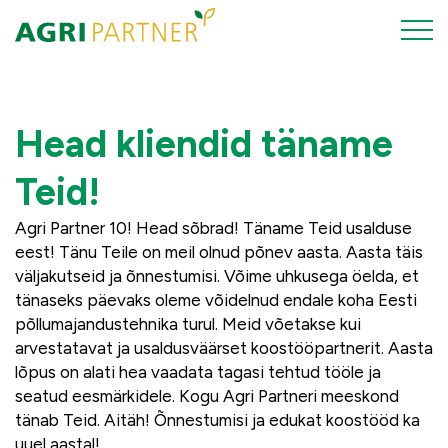
Head kliendid täname
Teid!
Agri Partner 10! Head sõbrad! Täname Teid usalduse
eest! Tänu Teile on meil olnud põnev aasta. Aasta täis
väljakutseid ja õnnestumisi. Võime uhkusega öelda, et
tänaseks päevaks oleme võidelnud endale koha Eesti
põllumajandustehnika turul. Meid võetakse kui
arvestatavat ja usaldusväärset koostööpartnerit. Aasta
lõpus on alati hea vaadata tagasi tehtud tööle ja
seatud eesmärkidele. Kogu Agri Partneri meeskond
tänab Teid. Aitäh! Õnnestumisi ja edukat koostööd ka
uuel aastal!