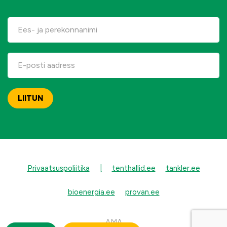
Privaatsuspoliitika
|
tenthallid.ee
tankler.ee
bioenergia.ee
provan.ee
AMA