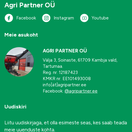
Agri Partner OÜ
Facebook
Instagram
Youtube
Meie asukoht
AGRI PARTNER OÜ
Välja 3, Soinaste, 61709 Kambja vald,
Tartumaa.
Reg. nr. 12187423
KMKR nr. EE101493008
info[ät]agripartner.ee
Facebook:
@agripartner.ee
Uudiskiri
Liitu uudiskirjaga, et olla esimeste seas, kes saab teada
meie uuenduste kohta.